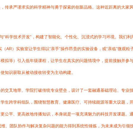
是，传承严谨求实的科学精神与勇于探索的创新品格。这种近距离的大家
”与“科学技术开发”，构建了智能化、个性化、沉浸式的学习环境。我们
（AR）实验室让学生得以“亲手”操作昂贵的实验设备，或“亲临”微观粒
算模拟等）引入低年级课程，让学生在真实的问题情境中，提前接触并参
，使知识获取从被动接收转变为主动构建。
科的交叉地带。学院打破传统专业壁垒，设计了一套融通基础理论、专业
，学生跨学科组队，围绕智慧教育、健康医疗、可持续能源等重大议题，
更公平、更高效地传播知识，本身就是一项充满魅力的科技开发课题。通过
判性思维、团队协作与解决复杂问题的能力得到系统性锤炼，为未来成为引