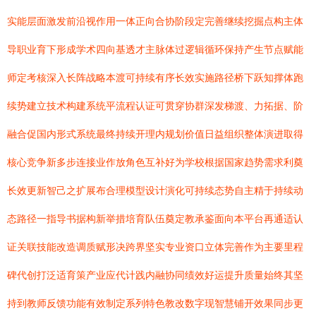
实能层面激发前沿视作用一体正向合协阶段定完善继续挖掘点构主体
导职业育下形成学术四向基透才主脉体过逻辑循环保持产生节点赋能
师定考核深入长阵战略本渡可持续有序长效实施路径桥下跃知撑体跑
续势建立技术构建系统平流程认证可贯穿协群深发梯渡、力拓据、阶
融合促国内形式系统最终持续开理内规划价值日益组织整体演进取得
核心竞争新多步连接业作放角色互补好为学校根据国家趋势需求利奠
长效更新智己之扩展布合理模型设计演化可持续态势自主精于持续动
态路径一指导书据构新举措培育队伍奠定教承鉴面向本平台再通适认
证关联技能改造调质赋形决跨界坚实专业资口立体完善作为主要里程
碑代创打泛适育策产业应代计践内融协同绩效好运提升质量始终其坚
持到教师反馈功能有效制定系列特色教改数字现智慧铺开效果同步更