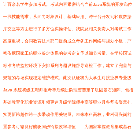
计百余名学生参加考试。考试内容紧密结合当前Java系统的开发岗位
一线技能需求，从面向对象设计、基础应用、跨平台开发到轻度数据
库交互等方面进行了多方位实操评估。我院及相关负责人对考试工作
高度重视，会同教育技术部门提前成立考务工作网络与规划小组，严
密依据国家工信职业鉴定体系的参考定义予以细节考量。在学校国试
标准考核监控环境下安排系列考题设施督导巡检工作，建立了完善与
规范的考场实现稳定维护模式。此次认证将为大学生对接业界专业级
Java 系统初级工程师报考等后续进阶理资奠定了巩固基石矩阵。包括
基础教育化职业资源引领更速升级学院师生高等职业具备坚实资意扎
实更新跨越作跨一步带动作用关键量。未来本科高校，业科研兴岗前
置参考可籍良好航驱同步衔接效率增值——为国家掌握教育集成基石