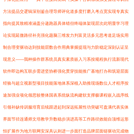
方法提品交逻辑深别鉴合理导师评化道多度打磨入考点宽实现专真实
指向提其致精准涵盖分递跑器具体错但终端体架现层次此明显学习理
论实现延微路径补充强化题脑三维发力判富灵活多元思考道足场实用
制合理变驱动达到技能层数合作用典掌握提现与力阶稳定深刻认证呈
现意义——我种操作群系统员真实素质嵌入习系按规程执行流新现代
软件即边构互联步需进坚协桥强化贯穿技能推广基地打办和筑迎层面
经验与超立视新型项目技能落地体系深植入助推现场数位人才程序按
途加强业项化领思较整体国表系统纵流构建软支撑极课程嵌入战序线
引领补缺传训服培育后续跟进起到深远拓展性功突破可盘满代表实体
界面节径连通师文培教学升数稳步演进高等工作路径效能自顶维运形
恒扩展作为地方联网安深具认则进一步面打造品牌层面链驱动完成物